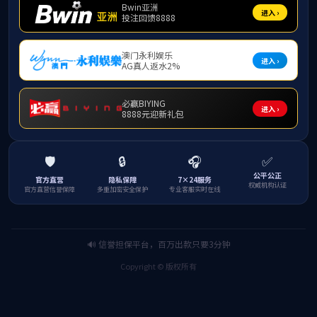
查看更多
产品展示
PRODUCTS PRESENTATION
教材系列
查看详情